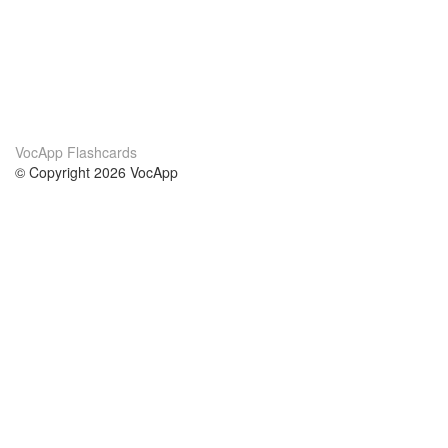
VocApp Flashcards
© Copyright 2026 VocApp
02-798 Mielczarskiego 8/58
Warsaw, Poland (EU)
Wir Über Uns
Bedingungen
unser Team
100% Garantie