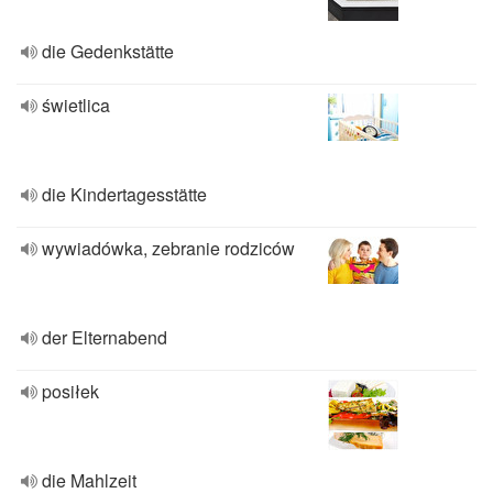
die Gedenkstätte
świetlica
die Kindertagesstätte
wywiadówka, zebranie rodziców
der Elternabend
posiłek
die Mahlzeit