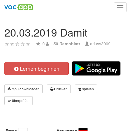
Toggl
navig
20.03.2019 Damit
0
50 Datenblatt
ariuss3009
Lernen beginnen
mp3 downloaden
Drucken
spielen
überprüfen
Frage
Antworten