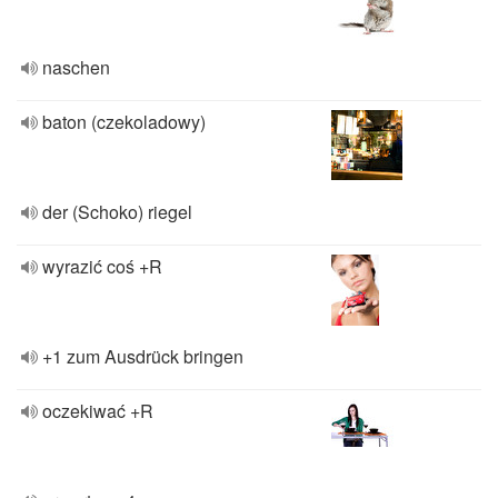
naschen
baton (czekoladowy)
der (Schoko) riegel
wyrazić coś +R
+1 zum Ausdrück bringen
oczekiwać +R