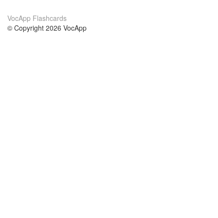
VocApp Flashcards
© Copyright 2026 VocApp
02-798 Mielczarskiego 8/58
Warsaw, Poland (EU)
Wir Über Uns
Bedingungen
unser Team
100% Garantie
Blog
Datenschutzrichtlinie
Vorschriften
In Kontakt Treten
BIPR
kontaktieren
Kurse
Hilfe