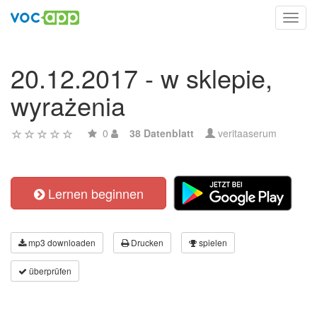
Toggl
navig
20.12.2017 - w sklepie,
wyrażenia
0
38 Datenblatt
veritaaserum
Lernen beginnen
mp3 downloaden
Drucken
spielen
überprüfen