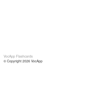
VocApp Flashcards
© Copyright 2026 VocApp
02-798 Mielczarskiego 8/58
Warsaw, Poland (EU)