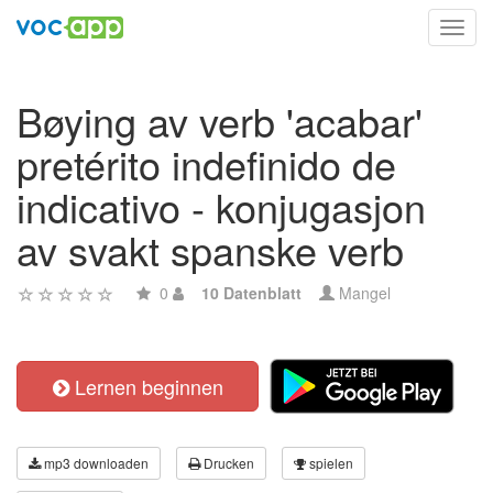
Toggl
navig
Bøying av verb 'acabar'
pretérito indefinido de
indicativo - konjugasjon
av svakt spanske verb
0
10 Datenblatt
Mangel
Lernen beginnen
mp3 downloaden
Drucken
spielen