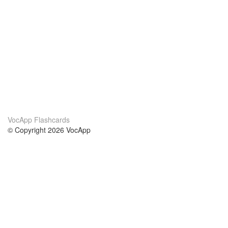
VocApp Flashcards
© Copyright 2026 VocApp
02-798 Mielczarskiego 8/58
Warsaw, Poland (EU)