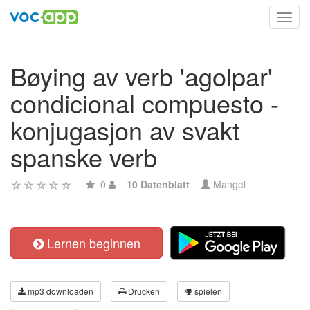
Toggl
navig
Bøying av verb 'agolpar'
condicional compuesto -
konjugasjon av svakt
spanske verb
0
10 Datenblatt
Mangel
Lernen beginnen
mp3 downloaden
Drucken
spielen