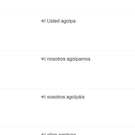
Usted agolpa
nosotros agolpamos
vosotros agolpáis
ellos agolpan