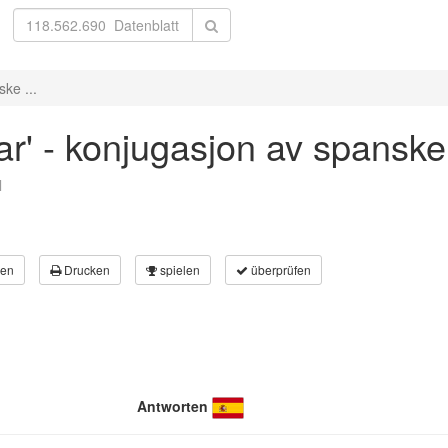
ke ...
ar' - konjugasjon av spanske
l
en
Drucken
spielen
überprüfen
Antworten