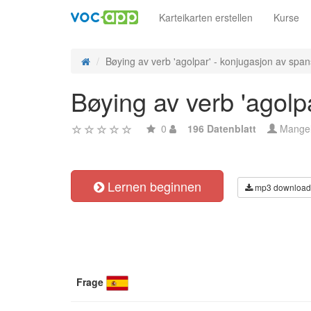
Karteikarten erstellen
Kurse
Bøying av verb 'agolpar' - konjugasjon av spans
Bøying av verb 'agolp
0
196 Datenblatt
Mange
Lernen beginnen
mp3 download
Frage