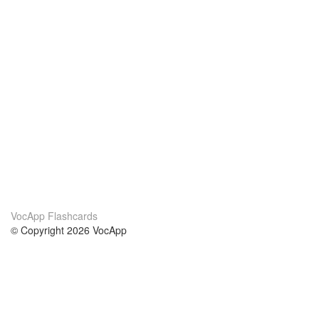
VocApp Flashcards
© Copyright 2026 VocApp
02-798 Mielczarskiego 8/58
Warsaw, Poland (EU)