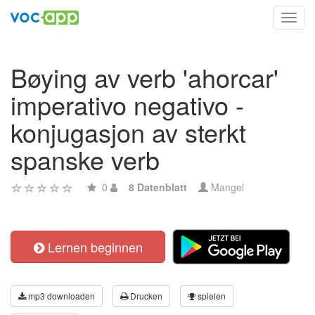
Toggl
navig
Bøying av verb 'ahorcar'
imperativo negativo -
konjugasjon av sterkt
spanske verb
0
8 Datenblatt
Mangel
Lernen beginnen
mp3 downloaden
Drucken
spielen