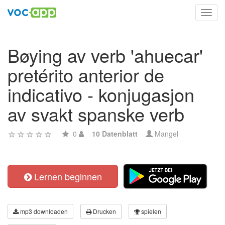
Toggl
navig
Bøying av verb 'ahuecar'
pretérito anterior de
indicativo - konjugasjon
av svakt spanske verb
0
10 Datenblatt
Mangel
Lernen beginnen
mp3 downloaden
Drucken
spielen