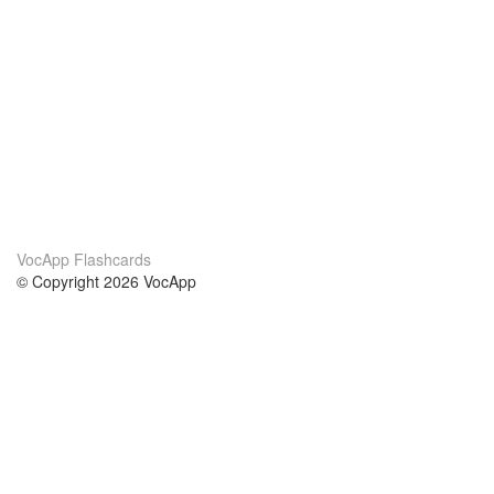
VocApp Flashcards
© Copyright 2026 VocApp
02-798 Mielczarskiego 8/58
Warsaw, Poland (EU)