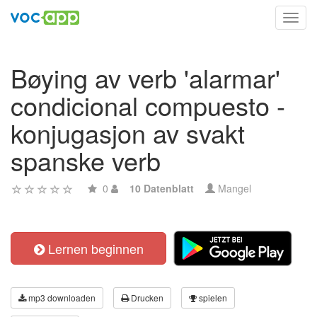
Toggl
navig
Bøying av verb 'alarmar'
condicional compuesto -
konjugasjon av svakt
spanske verb
0
10 Datenblatt
Mangel
Lernen beginnen
mp3 downloaden
Drucken
spielen