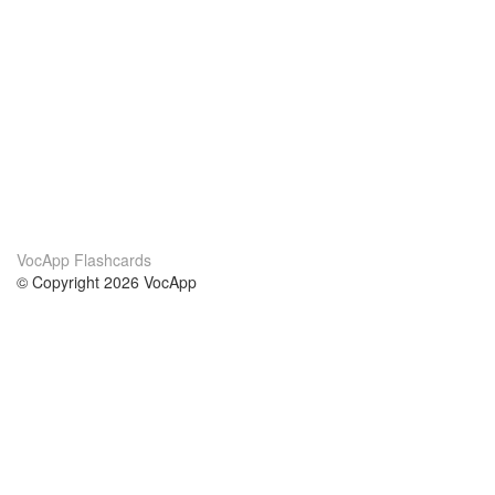
VocApp Flashcards
© Copyright 2026 VocApp
02-798 Mielczarskiego 8/58
Warsaw, Poland (EU)