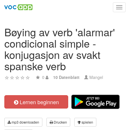
Toggl
navig
Bøying av verb 'alarmar'
condicional simple -
konjugasjon av svakt
spanske verb
0
10 Datenblatt
Mangel
Lernen beginnen
mp3 downloaden
Drucken
spielen