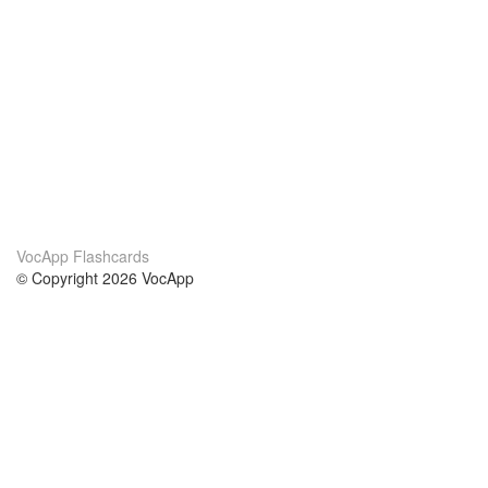
VocApp Flashcards
© Copyright 2026 VocApp
02-798 Mielczarskiego 8/58
Warsaw, Poland (EU)