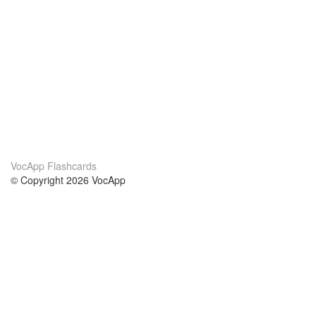
VocApp Flashcards
© Copyright 2026 VocApp
02-798 Mielczarskiego 8/58
Warsaw, Poland (EU)