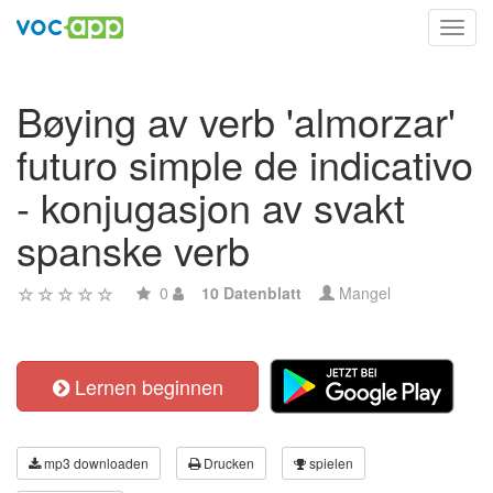
Toggl
navig
Bøying av verb 'almorzar'
futuro simple de indicativo
- konjugasjon av svakt
spanske verb
0
10 Datenblatt
Mangel
Lernen beginnen
mp3 downloaden
Drucken
spielen