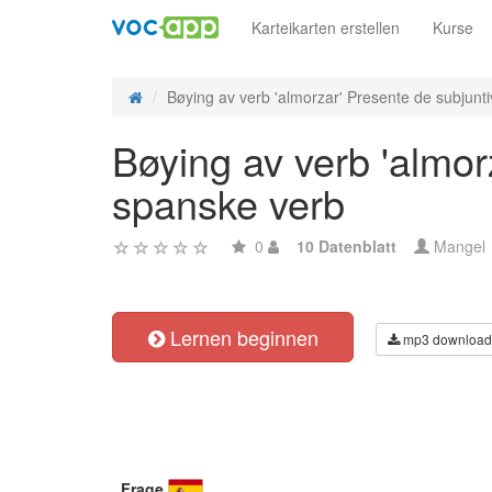
Karteikarten erstellen
Kurse
Bøying av verb 'almorzar' Presente de subjuntiv
Bøying av verb 'almor
spanske verb
0
10 Datenblatt
Mangel
Lernen beginnen
mp3 download
Frage