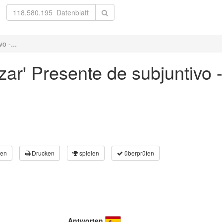
o -...
zar' Presente de subjuntivo -
en
Drucken
spielen
überprüfen
Antworten