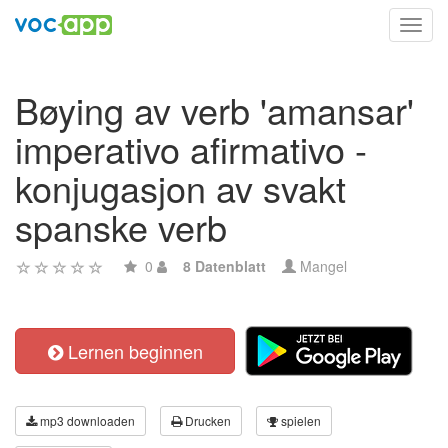
Toggl
navig
Bøying av verb 'amansar'
imperativo afirmativo -
konjugasjon av svakt
spanske verb
0
8 Datenblatt
Mangel
Lernen beginnen
mp3 downloaden
Drucken
spielen