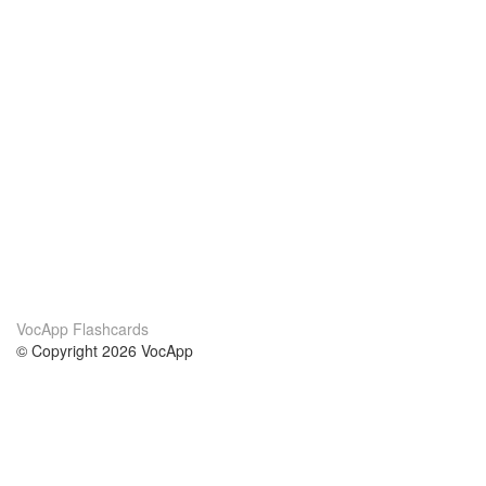
VocApp Flashcards
© Copyright 2026 VocApp
02-798 Mielczarskiego 8/58
Warsaw, Poland (EU)