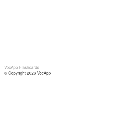
VocApp Flashcards
© Copyright 2026 VocApp
02-798 Mielczarskiego 8/58
Warsaw, Poland (EU)