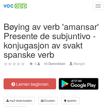
Toggl
navig
Bøying av verb 'amansar'
Presente de subjuntivo -
konjugasjon av svakt
spanske verb
0
10 Datenblatt
Mangel
Lernen beginnen
mp3 downloaden
Drucken
spielen