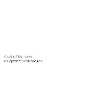
VocApp Flashcards
© Copyright 2026 VocApp
02-798 Mielczarskiego 8/58
Warsaw, Poland (EU)