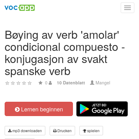
Toggl
navig
Bøying av verb 'amolar'
condicional compuesto -
konjugasjon av svakt
spanske verb
0
10 Datenblatt
Mangel
Lernen beginnen
mp3 downloaden
Drucken
spielen