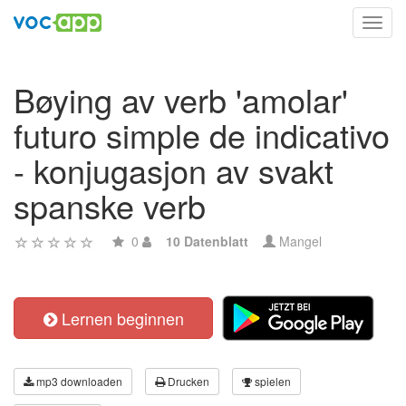
Toggl
navig
Bøying av verb 'amolar'
futuro simple de indicativo
- konjugasjon av svakt
spanske verb
0
10 Datenblatt
Mangel
Lernen beginnen
mp3 downloaden
Drucken
spielen