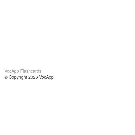
VocApp Flashcards
© Copyright 2026 VocApp
02-798 Mielczarskiego 8/58
Warsaw, Poland (EU)