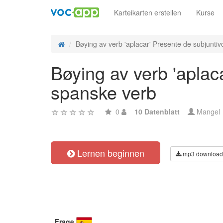
Karteikarten erstellen
Kurse
Bøying av verb 'aplacar' Presente de subjuntivo 
Bøying av verb 'aplac
spanske verb
0
10 Datenblatt
Mangel
Lernen beginnen
mp3 download
Frage