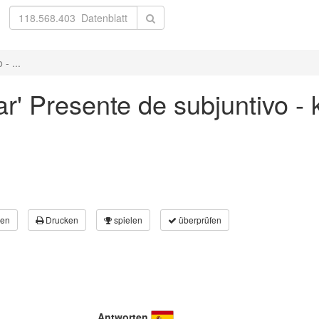
- ...
ar' Presente de subjuntivo - 
en
Drucken
spielen
überprüfen
Antworten