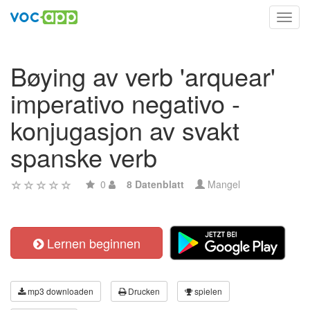
Toggl
navig
Bøying av verb 'arquear'
imperativo negativo -
konjugasjon av svakt
spanske verb
0
8 Datenblatt
Mangel
Lernen beginnen
mp3 downloaden
Drucken
spielen