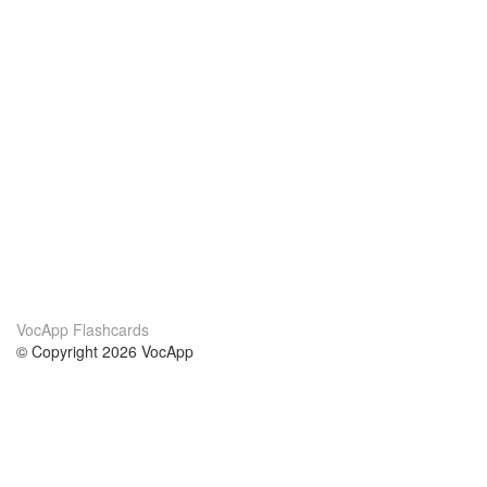
VocApp Flashcards
© Copyright 2026 VocApp
02-798 Mielczarskiego 8/58
Warsaw, Poland (EU)