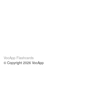
VocApp Flashcards
© Copyright 2026 VocApp
02-798 Mielczarskiego 8/58
Warsaw, Poland (EU)