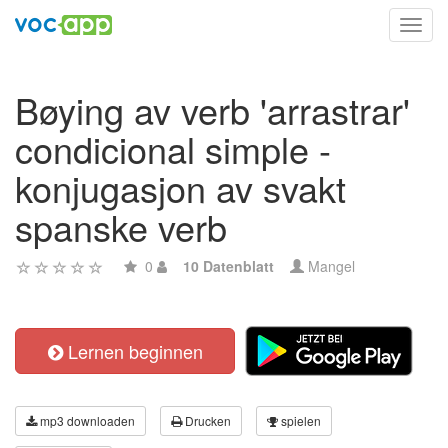
Toggl
navig
Bøying av verb 'arrastrar'
condicional simple -
konjugasjon av svakt
spanske verb
0
10 Datenblatt
Mangel
Lernen beginnen
mp3 downloaden
Drucken
spielen