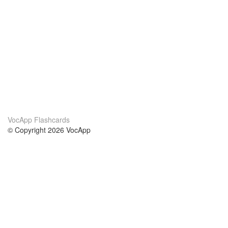
VocApp Flashcards
© Copyright 2026 VocApp
02-798 Mielczarskiego 8/58
Warsaw, Poland (EU)