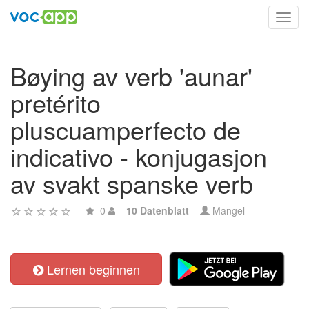
Toggl
navig
Bøying av verb 'aunar'
pretérito
pluscuamperfecto de
indicativo - konjugasjon
av svakt spanske verb
0
10 Datenblatt
Mangel
Lernen beginnen