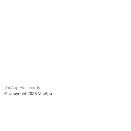
VocApp Flashcards
© Copyright 2026 VocApp
02-798 Mielczarskiego 8/58
Warsaw, Poland (EU)