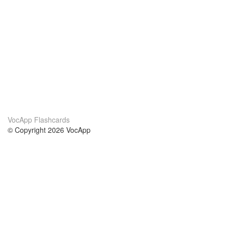
VocApp Flashcards
© Copyright 2026 VocApp
02-798 Mielczarskiego 8/58
Warsaw, Poland (EU)