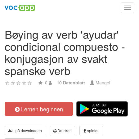
Toggl
navig
Bøying av verb 'ayudar'
condicional compuesto -
konjugasjon av svakt
spanske verb
0
10 Datenblatt
Mangel
Lernen beginnen
mp3 downloaden
Drucken
spielen