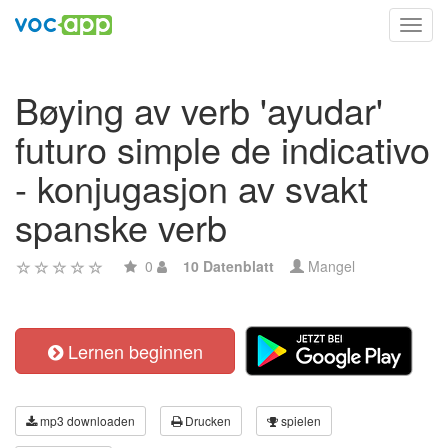
Toggl
navig
Bøying av verb 'ayudar'
futuro simple de indicativo
- konjugasjon av svakt
spanske verb
0
10 Datenblatt
Mangel
Lernen beginnen
mp3 downloaden
Drucken
spielen