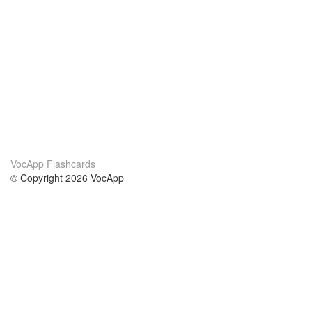
VocApp Flashcards
© Copyright 2026 VocApp
02-798 Mielczarskiego 8/58
Warsaw, Poland (EU)