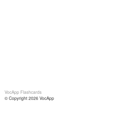
VocApp Flashcards
© Copyright 2026 VocApp
02-798 Mielczarskiego 8/58
Warsaw, Poland (EU)