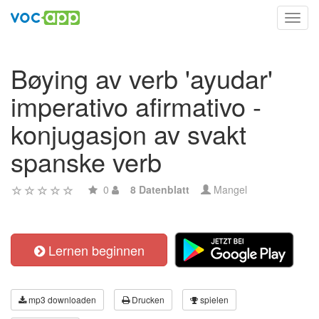
Toggl
navig
Bøying av verb 'ayudar'
imperativo afirmativo -
konjugasjon av svakt
spanske verb
0
8 Datenblatt
Mangel
Lernen beginnen
mp3 downloaden
Drucken
spielen