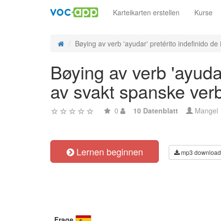
Karteikarten erstellen
Kurse
Bøying av verb 'ayudar' pretérito indefinido de i
Bøying av verb 'ayudar
av svakt spanske ver
0
10 Datenblatt
Mangel
Lernen beginnen
mp3 download
Frage