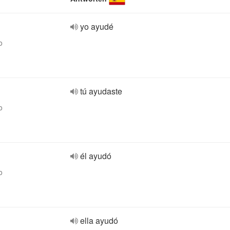
yo ayudé
o
tú ayudaste
o
él ayudó
o
ella ayudó