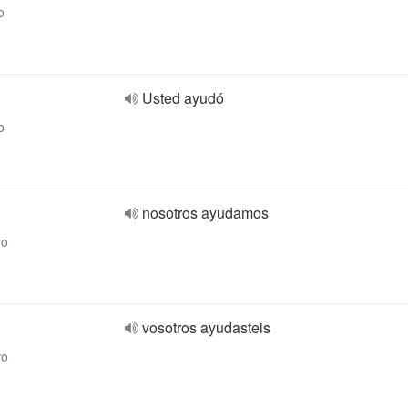
o
Usted ayudó
o
nosotros ayudamos
vo
vosotros ayudasteis
vo