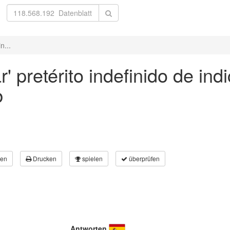
n...
' pretérito indefinido de ind
b
en
Drucken
spielen
überprüfen
Antworten