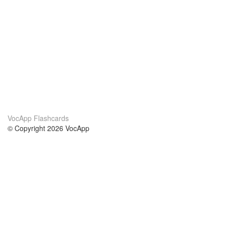
VocApp Flashcards
© Copyright 2026 VocApp
02-798 Mielczarskiego 8/58
Warsaw, Poland (EU)