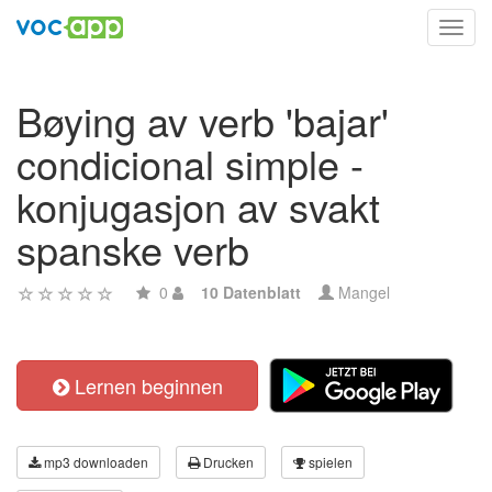
Toggl
navig
Bøying av verb 'bajar'
condicional simple -
konjugasjon av svakt
spanske verb
0
10 Datenblatt
Mangel
Lernen beginnen
mp3 downloaden
Drucken
spielen