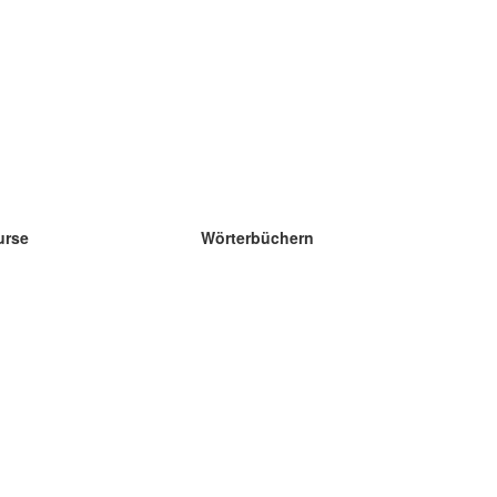
urse
Wörterbüchern
e Wissenschaft Englisch
e Wissenschaft Spanisch
e Wissenschaft Französisch
e Wissenschaft Russisch
e Wissenschaft Norwegisch
e Wissenschaft Schwedisch