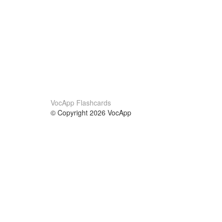
VocApp Flashcards
© Copyright 2026 VocApp
02-798 Mielczarskiego 8/58
Warsaw, Poland (EU)