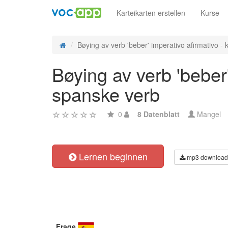
Karteikarten erstellen
Kurse
Bøying av verb 'beber' imperativo afirmativo - k
Bøying av verb 'beber
spanske verb
0
8 Datenblatt
Mangel
Lernen beginnen
mp3 download
Frage