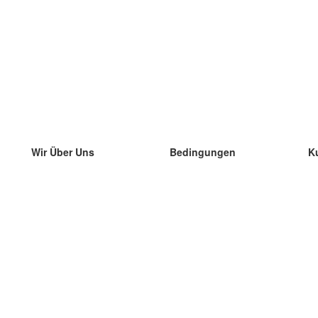
Wir Über Uns
Bedingungen
K
unser Team
100% Garantie
di
Blog
Datenschutzrichtlinie
di
Vorschriften
di
In Kontakt Treten
BIPR
di
kontaktieren
di
Mehr
di
Hilfe
neue Download
Häufig gestellte Fragen
einige Blogs
Katalog