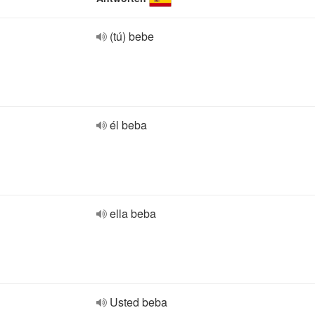
(tú) bebe
él beba
ella beba
Usted beba