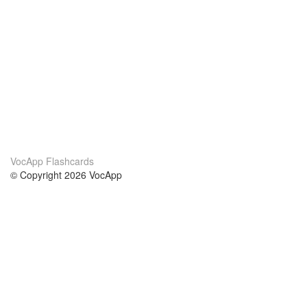
VocApp Flashcards
© Copyright 2026 VocApp
02-798 Mielczarskiego 8/58
Warsaw, Poland (EU)