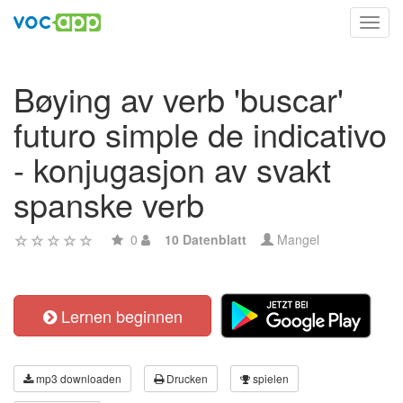
Toggl
navig
Bøying av verb 'buscar'
futuro simple de indicativo
- konjugasjon av svakt
spanske verb
0
10 Datenblatt
Mangel
Lernen beginnen
mp3 downloaden
Drucken
spielen