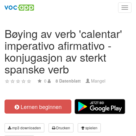
Toggl
navig
Bøying av verb 'calentar'
imperativo afirmativo -
konjugasjon av sterkt
spanske verb
0
8 Datenblatt
Mangel
Lernen beginnen
mp3 downloaden
Drucken
spielen