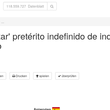
...
ar' pretérito indefinido de in
b
en
Drucken
spielen
überprüfen
Antworten