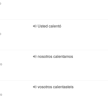
o
Usted calentó
o
nosotros calentamos
vo
vosotros calentasteis
vo