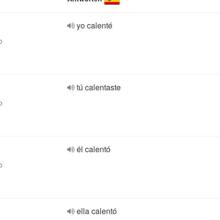
yo calenté
o
tú calentaste
o
él calentó
o
ella calentó