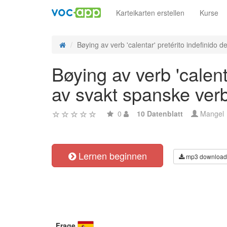
Karteikarten erstellen
Kurse
Bøying av verb 'calentar' pretérito indefinido de 
Bøying av verb 'calent
av svakt spanske ver
0
10 Datenblatt
Mangel
Lernen beginnen
mp3 download
Frage