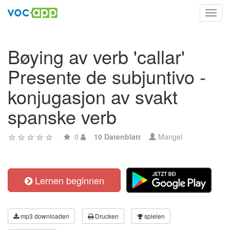
Toggl
navig
Bøying av verb 'callar'
Presente de subjuntivo -
konjugasjon av svakt
spanske verb
0
10 Datenblatt
Mangel
Lernen beginnen
mp3 downloaden
Drucken
spielen