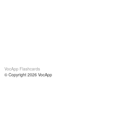
VocApp Flashcards
© Copyright 2026 VocApp
02-798 Mielczarskiego 8/58
Warsaw, Poland (EU)