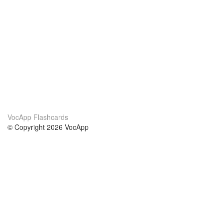
VocApp Flashcards
© Copyright 2026 VocApp
02-798 Mielczarskiego 8/58
Warsaw, Poland (EU)