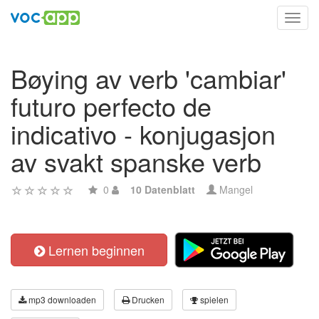
Toggl
navig
Bøying av verb 'cambiar'
futuro perfecto de
indicativo - konjugasjon
av svakt spanske verb
0
10 Datenblatt
Mangel
Lernen beginnen
mp3 downloaden
Drucken
spielen