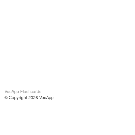
VocApp Flashcards
© Copyright 2026 VocApp
02-798 Mielczarskiego 8/58
Warsaw, Poland (EU)