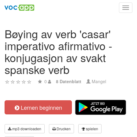
Toggl
navig
Bøying av verb 'casar'
imperativo afirmativo -
konjugasjon av svakt
spanske verb
0
8 Datenblatt
Mangel
Lernen beginnen
mp3 downloaden
Drucken
spielen