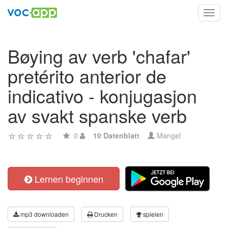
Toggl
navig
Bøying av verb 'chafar'
pretérito anterior de
indicativo - konjugasjon
av svakt spanske verb
0
10 Datenblatt
Mangel
Lernen beginnen
mp3 downloaden
Drucken
spielen