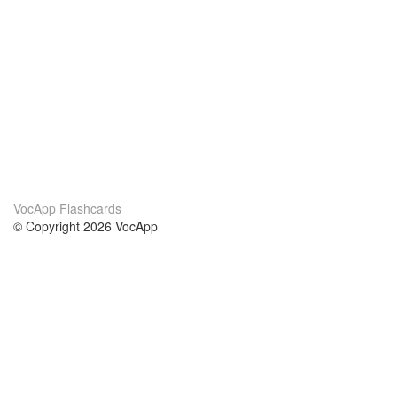
VocApp Flashcards
© Copyright 2026 VocApp
02-798 Mielczarskiego 8/58
Warsaw, Poland (EU)