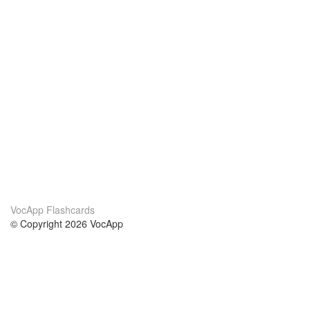
VocApp Flashcards
© Copyright 2026 VocApp
02-798 Mielczarskiego 8/58
Warsaw, Poland (EU)