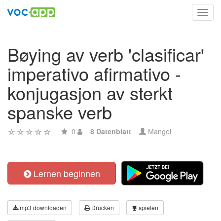
Toggl
navig
Bøying av verb 'clasificar'
imperativo afirmativo -
konjugasjon av sterkt
spanske verb
0
8 Datenblatt
Mangel
Lernen beginnen
mp3 downloaden
Drucken
spielen