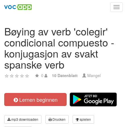
Toggl
navig
Bøying av verb 'colegir'
condicional compuesto -
konjugasjon av svakt
spanske verb
0
10 Datenblatt
Mangel
Lernen beginnen
mp3 downloaden
Drucken
spielen