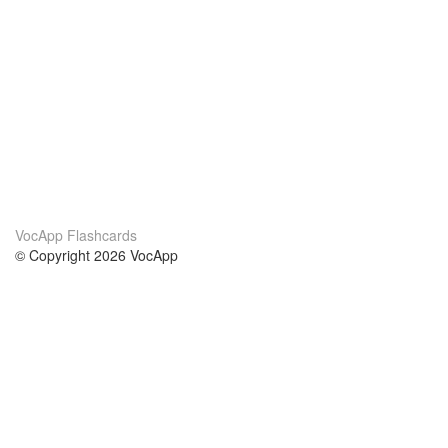
VocApp Flashcards
© Copyright 2026 VocApp
02-798 Mielczarskiego 8/58
Warsaw, Poland (EU)