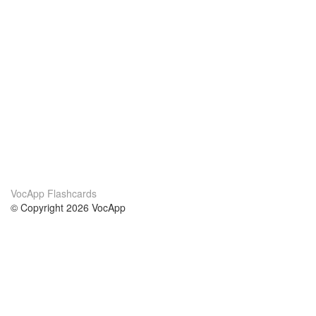
VocApp Flashcards
© Copyright 2026 VocApp
02-798 Mielczarskiego 8/58
Warsaw, Poland (EU)