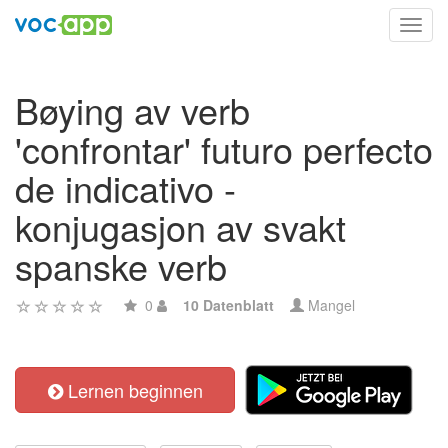
Toggl
navig
Bøying av verb
'confrontar' futuro perfecto
de indicativo -
konjugasjon av svakt
spanske verb
0
10 Datenblatt
Mangel
Lernen beginnen