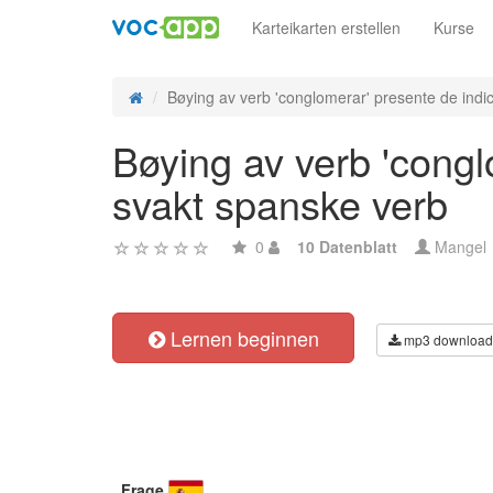
Karteikarten erstellen
Kurse
Bøying av verb 'conglomerar' presente de indica
Bøying av verb 'congl
svakt spanske verb
0
10 Datenblatt
Mangel
Lernen beginnen
mp3 download
Frage