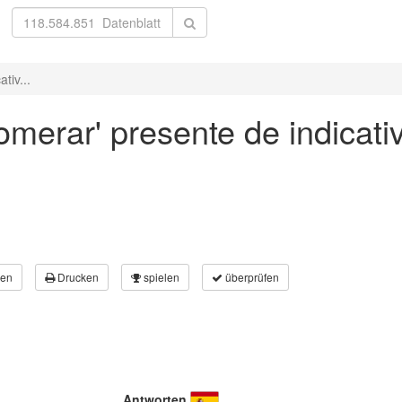
tiv...
omerar' presente de indicati
en
Drucken
spielen
überprüfen
Antworten