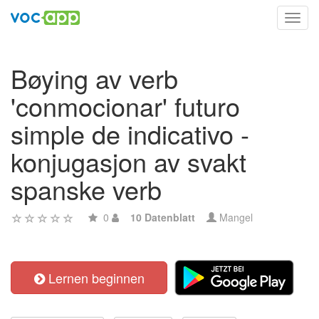
Toggl
navig
Bøying av verb
'conmocionar' futuro
simple de indicativo -
konjugasjon av svakt
spanske verb
0
10 Datenblatt
Mangel
Lernen beginnen