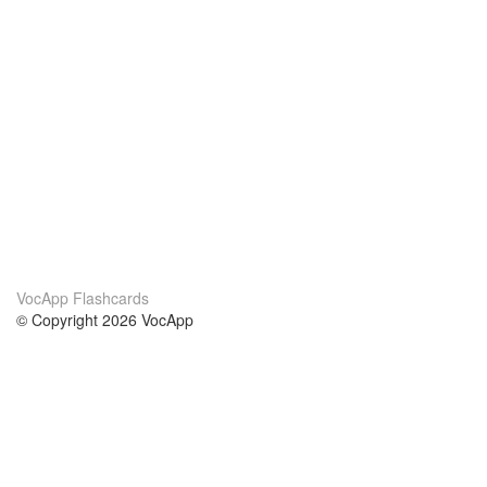
VocApp Flashcards
© Copyright 2026 VocApp
02-798 Mielczarskiego 8/58
Warsaw, Poland (EU)