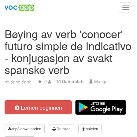
Toggl
navig
Bøying av verb 'conocer'
futuro simple de indicativo
- konjugasjon av svakt
spanske verb
0
10 Datenblatt
Mangel
Lernen beginnen
mp3 downloaden
Drucken
spielen