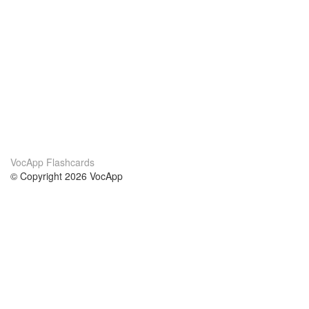
VocApp Flashcards
© Copyright 2026 VocApp
02-798 Mielczarskiego 8/58
Warsaw, Poland (EU)