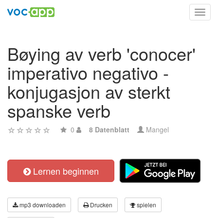
Toggl
navig
Bøying av verb 'conocer'
imperativo negativo -
konjugasjon av sterkt
spanske verb
0
8 Datenblatt
Mangel
Lernen beginnen
mp3 downloaden
Drucken
spielen