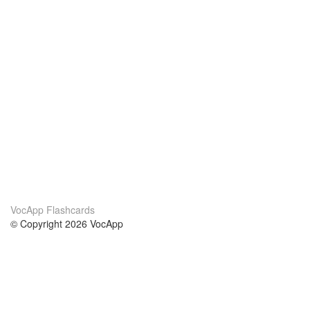
VocApp Flashcards
© Copyright 2026 VocApp
02-798 Mielczarskiego 8/58
Warsaw, Poland (EU)