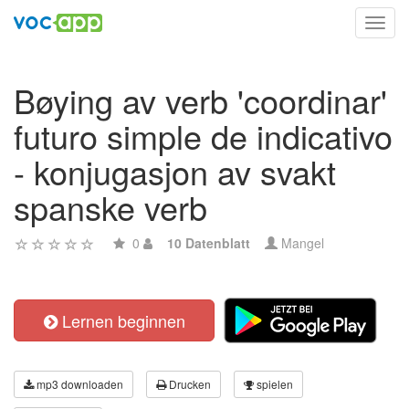
Toggl
navig
Bøying av verb 'coordinar'
futuro simple de indicativo
- konjugasjon av svakt
spanske verb
0
10 Datenblatt
Mangel
Lernen beginnen
mp3 downloaden
Drucken
spielen