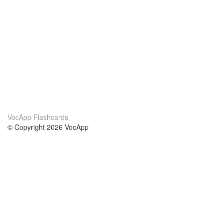
VocApp Flashcards
© Copyright 2026 VocApp
02-798 Mielczarskiego 8/58
Warsaw, Poland (EU)