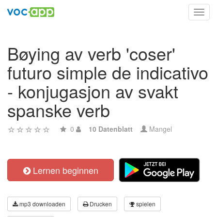
Toggl
navig
Bøying av verb 'coser'
futuro simple de indicativo
- konjugasjon av svakt
spanske verb
0
10 Datenblatt
Mangel
Lernen beginnen
mp3 downloaden
Drucken
spielen