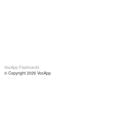
VocApp Flashcards
© Copyright 2026 VocApp
02-798 Mielczarskiego 8/58
Warsaw, Poland (EU)