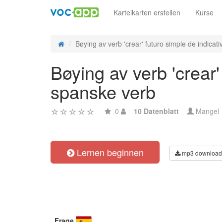
Karteikarten erstellen
Kurse
Bøying av verb 'crear' futuro simple de indicativ
Bøying av verb 'crear'
spanske verb
0
10 Datenblatt
Mangel
Lernen beginnen
mp3 download
Frage