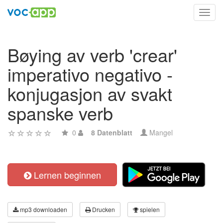
Toggl
navig
Bøying av verb 'crear'
imperativo negativo -
konjugasjon av svakt
spanske verb
0
8 Datenblatt
Mangel
Lernen beginnen
mp3 downloaden
Drucken
spielen