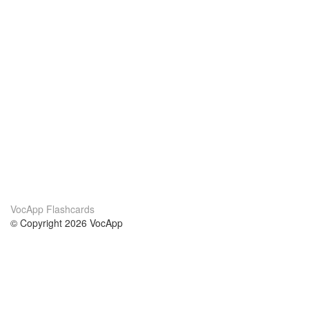
VocApp Flashcards
© Copyright 2026 VocApp
02-798 Mielczarskiego 8/58
Warsaw, Poland (EU)