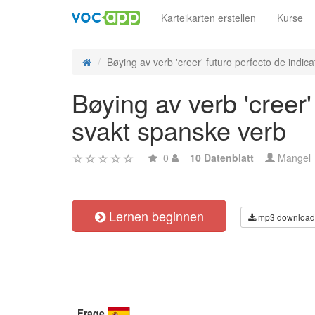
Karteikarten erstellen
Kurse
Bøying av verb 'creer' futuro perfecto de indicat
Bøying av verb 'creer'
svakt spanske verb
0
10 Datenblatt
Mangel
Lernen beginnen
mp3 download
Frage