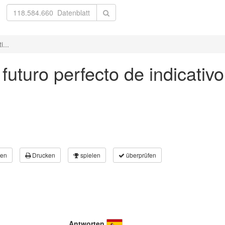
i...
 futuro perfecto de indicativ
en
Drucken
spielen
überprüfen
Antworten