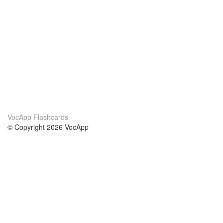
VocApp Flashcards
© Copyright 2026 VocApp
02-798 Mielczarskiego 8/58
Warsaw, Poland (EU)