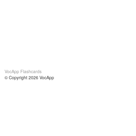
VocApp Flashcards
© Copyright 2026 VocApp
02-798 Mielczarskiego 8/58
Warsaw, Poland (EU)