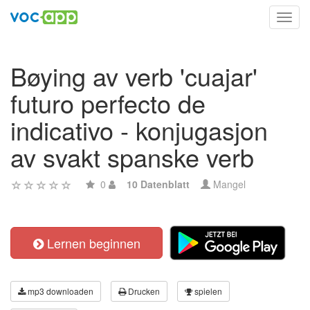
Toggl
navig
Bøying av verb 'cuajar'
futuro perfecto de
indicativo - konjugasjon
av svakt spanske verb
0
10 Datenblatt
Mangel
Lernen beginnen
mp3 downloaden
Drucken
spielen