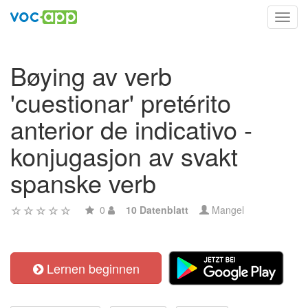
Toggl
navig
Bøying av verb
'cuestionar' pretérito
anterior de indicativo -
konjugasjon av svakt
spanske verb
0
10 Datenblatt
Mangel
Lernen beginnen