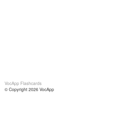
VocApp Flashcards
© Copyright 2026 VocApp
02-798 Mielczarskiego 8/58
Warsaw, Poland (EU)