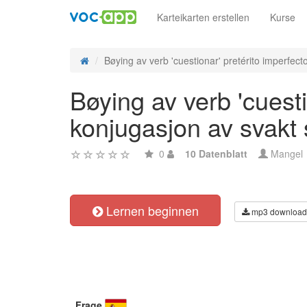
Karteikarten erstellen
Kurse
Bøying av verb 'cuestionar' pretérito imperfecto
Bøying av verb 'cuesti
konjugasjon av svakt
0
10 Datenblatt
Mangel
Lernen beginnen
mp3 download
Frage