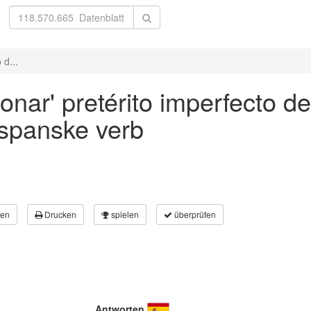
 d...
onar' pretérito imperfecto de 
 spanske verb
en
Drucken
spielen
überprüfen
Antworten