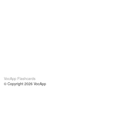
VocApp Flashcards
© Copyright 2026 VocApp
02-798 Mielczarskiego 8/58
Warsaw, Poland (EU)