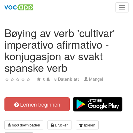
Toggl
navig
Bøying av verb 'cultivar'
imperativo afirmativo -
konjugasjon av svakt
spanske verb
0
8 Datenblatt
Mangel
Lernen beginnen
mp3 downloaden
Drucken
spielen